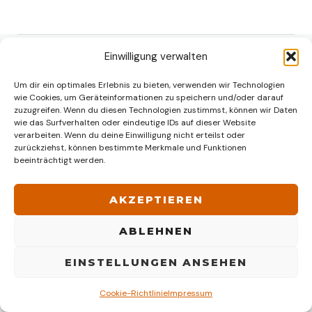
Einwilligung verwalten
Home
Lexikon
Um dir ein optimales Erlebnis zu bieten, verwenden wir Technologien
Mein Blog
wie Cookies, um Geräteinformationen zu speichern und/oder darauf
Fischerprüfung
zuzugreifen. Wenn du diesen Technologien zustimmst, können wir Daten
Suche
wie das Surfverhalten oder eindeutige IDs auf dieser Website
verarbeiten. Wenn du deine Einwilligung nicht erteilst oder
Impressum, Disclaimer
Cookie-Richtlinie
zurückziehst, können bestimmte Merkmale und Funktionen
beeinträchtigt werden.
© R.-R. Voß
AKZEPTIEREN
ABLEHNEN
EINSTELLUNGEN ANSEHEN
Cookie-Richtlinie
Impressum