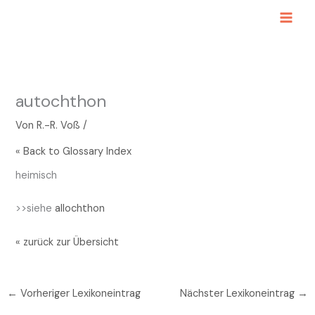
Zum
Inhalt
springen
autochthon
Von
R.-R. Voß
/
« Back to Glossary Index
heimisch
>>siehe
allochthon
« zurück zur Übersicht
←
Vorheriger Lexikoneintrag
Nächster Lexikoneintrag
→